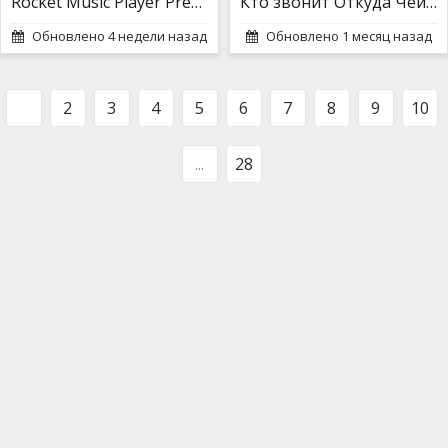
Rocket Music Player Premium
Кто звонит Откуда Чей номер
Обновлено 4 недели назад
Обновлено 1 месяц назад
1
2
3
4
5
6
7
8
9
10
...
28