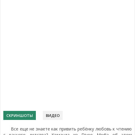
СКРИНШОТЫ
ВИДЕО
Все еще не знаете как привить ребёнку любовь к чтению
с раннего детства? Команда из Diveo Media об этом