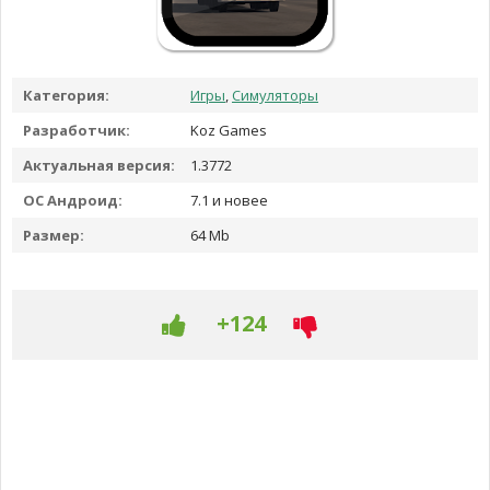
Категория:
Игры
,
Симуляторы
Разработчик:
Koz Games
Актуальная версия:
1.3772
ОС Андроид:
7.1 и новее
Размер:
64 Mb
+124