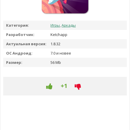
Категория:
Игры
,
Аркады
Разработчик:
Ketchapp
Актуальная версия:
1.8.32
ОС Андроид:
7.0 и новее
Размер:
56 Mb
+1