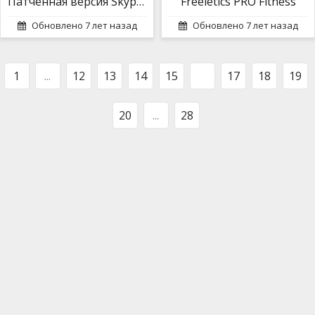
Патченная версия Skype для Android Mod build b + Русская версия
Freeletics PRO Fitness
Обновлено 7 лет назад
Обновлено 7 лет назад
1
...
12
13
14
15
16
17
18
19
20
...
28