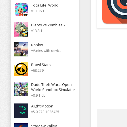
Toca Life: World
v1.136.1
Plants vs Zombies 2
v13.3.1
Roblox
vVaries with device
Brawl Stars
v68.279
Dude Theft Wars: Open
World Sandbox Simulator
v0.9.1.0b
Alight Motion
v5.0.273.1028425
Stardew Valley