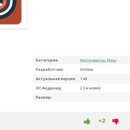
Категория:
Инструменты
,
Игры
Разработчик:
XnView
Актуальная версия:
1.43
ОС Андроид:
2.3 и новее
Размер:
+2