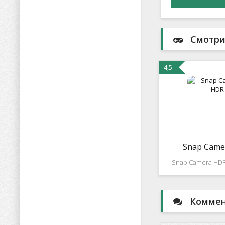
Смотри
4,5
Snap Came
Snap Camera HDR
популярное пр
которое позволя
одним кликом о
Коммент
фотографии! О
пользовательский
множеством вс