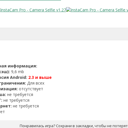
ная информация:
кэш):
9,6 mb
сия Android:
2.3 и выше
граничения:
Для всех
лизация:
отсутствует
ша:
не требуется
:
не требуется
рнет:
не требуется
ует
Понравилась игра? Сохрани в закладки, чтобы не потерят