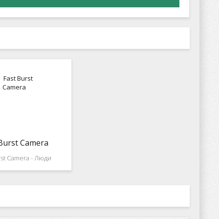
 Burst Camera
rst Camera - Люди
е фотографий знаю
а считанные секунды
от качественного и
о снимка, поэтому
оналы как правело
отоаппараты которые