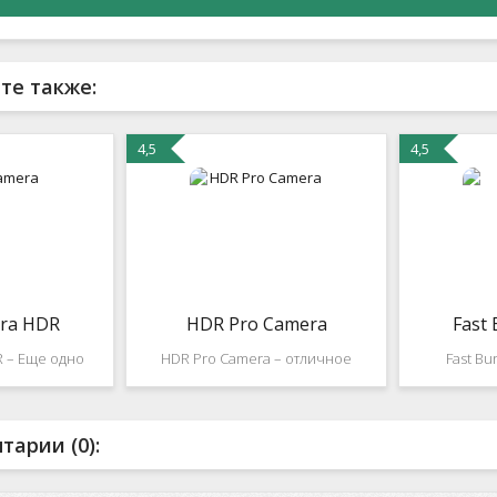
те также:
4,5
4,5
ra HDR
HDR Pro Camera
Fast
 – Еще одно
HDR Pro Camera – отличное
Fast Bu
иложение,
приложение, которое позволяет
увлеченны
ет создавать
делать снимки с высоким
что иногд
тличнейшие
разрешением при помощи
отделают 
арии (0):
тличнейший
камеры встроенной в ваш
удачног
 интерфейс со
девайс! Множество различных
професси
евозможных
настроек и возможность
покупают ф