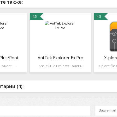
те также:
4,5
4,5
 Plus/Root
AntTek Explorer Ex Pro
X-plor
lus/Root —
AntTek File Explorer - очень
X-plore fil
вый менеджер
продвинутый двух оконный
двух па
можностями.
файловый менеджер от компании
менедж
гооконного
AntTek. Очень большие
поддерживае
арии (4):
озможность
возможности такие как:
, а также п
чать между
управление удалёнными
ддержка сетей:
файловыми серверами:
 SSH
FTP/FTPs/SFTP,Samba, /