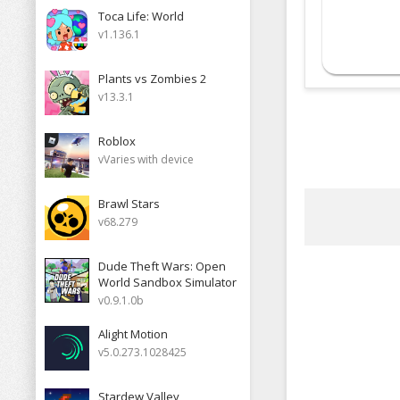
Toca Life: World
v1.136.1
Plants vs Zombies 2
v13.3.1
Roblox
vVaries with device
Brawl Stars
v68.279
Dude Theft Wars: Open
World Sandbox Simulator
v0.9.1.0b
Alight Motion
v5.0.273.1028425
Stardew Valley