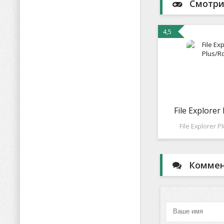
Смотри
4,5
File Explorer
File Explorer P
очередной файло
с сетевыми воз
Поддержка мно
Коммент
режима,есть в
быстро переклю
окнами, так же по
SMB, FTP