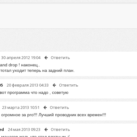
30 апреля 2012 19:04
Ответить
 and drop ! наконец..
 тотал уходит теперь на задний план.
05
20 февраля 2013 04:33
Ответить
вот программа что надо , советую
23 марта 2013 10:51
Ответить
огромное за pro!!! Лучший проводник всех времен!!!
ed
24 мая 2013 09:23
Ответить
манагер жаль что стал платным :(