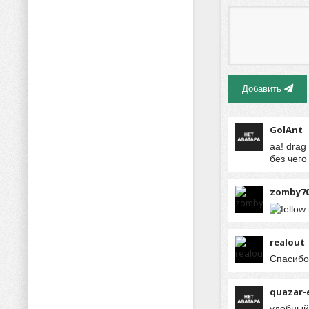
Добавить
GolAnt
аа! drag
без чего
zomby7
realout
Спасибо 
quazar-
удобный 