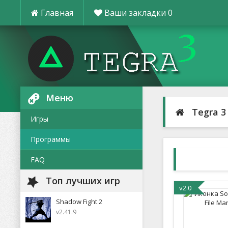
Главная
Ваши закладки
0
Меню
Tegra 3
Игры
Программы
FAQ
Топ лучших игр
v2.0
Shadow Fight 2
v2.41.9