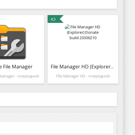
4,5
e File Manager
File Manager HD (Explorer) Donate build 20300210
e manager - очередной
File Manager HD - очередной
нельный файловый
файловый менеджер
ер. Приложение
рассчитанный специально под
т доступа к FTP и LAN
планшеты с разрешением
рисутствует поддержка
(1280x800) . Программа очень
Root, ....
гибкая по настройкам и удобная в
работе, поддерживает
отображение значков