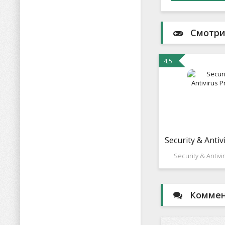
Смотри
4,5
Security & Antiv
Security & Antivi
Хорошее ком
антивирусное р
устройств раб
Коммент
платформе Андроид
время в связи с б
популярности дан