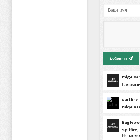
Добавить
migelsa
Галимый
spitfire
migelsa
Eagleow
spitfire
,
Не может