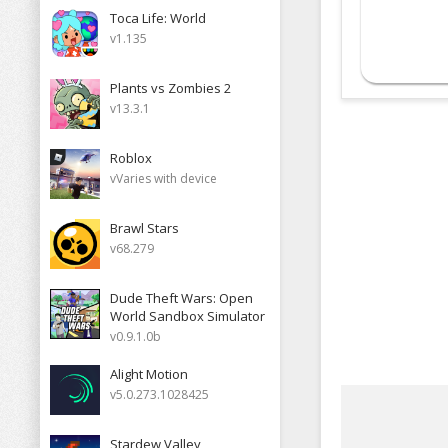
Toca Life: World
v1.135
Plants vs Zombies 2
v13.3.1
Roblox
vVaries with device
Brawl Stars
v68.279
Dude Theft Wars: Open
World Sandbox Simulator
v0.9.1.0b
Alight Motion
v5.0.273.1028425
Stardew Valley