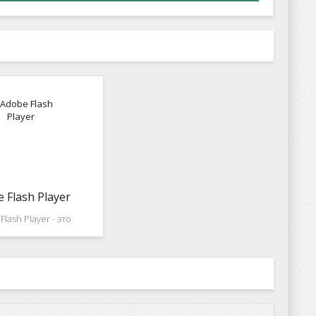
 Flash Player
lash Player - это
я, использующаяся в
ля отображения
го контента, такого
гры, видео ролики и
ный момент разработка
 web браузеров уже