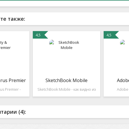
те также:
4,5
4,5
irus Premier
SketchBook Mobile
Adobe
rus Premier -
SketchBook Mobile - как видно из
Adobe F
плексное
названия это приложение
технологи
ешение для
создано для тех кто просто не
web д
отающих на
может не рисовать либо в связи с
специально
арии (4):
! В последнее
профессией либо с хобби!
как флеш и
ыстрым ростом
Отличный инструмент для
т.д. На дан
ной платформы
создания быстрых набросков с
для новых