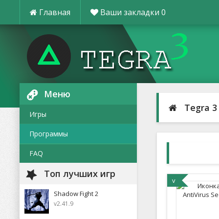
Главная
Ваши закладки
0
Меню
Tegra 3
Игры
Программы
FAQ
Топ лучших игр
v
Shadow Fight 2
v2.41.9