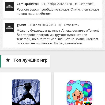
Zamispolnitel
21 ноября 2012 23:28
Ответить
Русская версия вообще не качает. С гугл плея качает
но она на английском.
groxx
30 июля 2014 23:53
Ответить
Может в будующем дотянет. А пока оставлю aTorrent.
Все торрент-программы грузаят планшет или
телефон, но a torrent мееьше. Вот на компе uTorrent
ги на что не променяю. Пусть допиливают.
Топ лучших игр