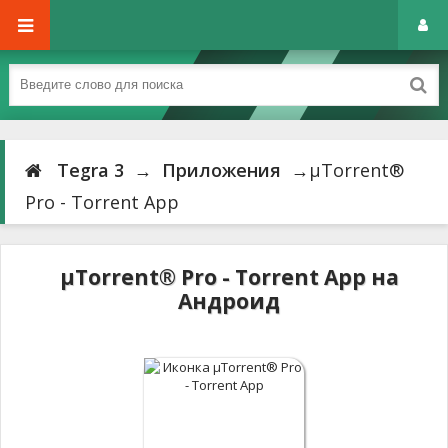
Tegra 3
→
Приложения
→µTorrent®
Pro - Torrent App
µTorrent® Pro - Torrent App на
Андроид