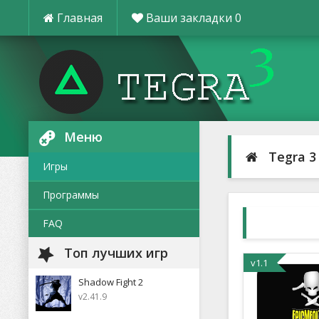
Главная
Ваши закладки
0
Меню
Tegra 3
Игры
Программы
FAQ
Топ лучших игр
v1.1
Shadow Fight 2
v2.41.9