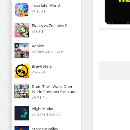
Toca Life: World
v1.136.1
Plants vs Zombies 2
v13.3.1
Roblox
vVaries with device
Brawl Stars
v68.279
Dude Theft Wars: Open
World Sandbox Simulator
v0.9.1.0b
Alight Motion
v5.0.273.1028425
Stardew Valley