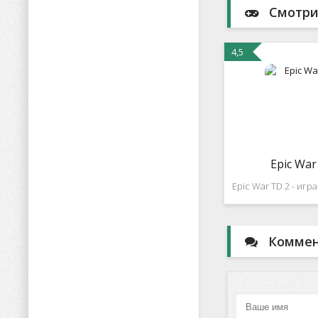
Смотри
4,5
Epic War
Epic War TD 2 - иг
выходит на новы
теперь разрабо
решили порадо
Коммент
удивительной граф
появился режим н
оборонительные д