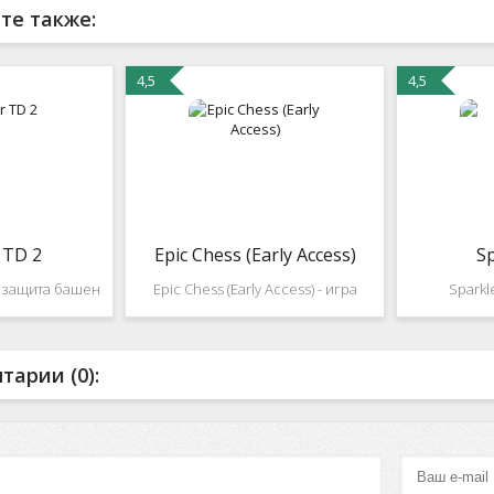
те также:
4,5
4,5
 TD 2
Epic Chess (Early Access)
Sp
ра защита башен
Epic Chess (Early Access) - игра
Sparkl
й уровень и
станет самой настоящей находкой
головоломка
тчики игры
для людей, которые хотят
Вас ожид
вать нас ,
совместить приятные минуты
отличной г
арии (0):
икой . В игре
отдыха с полезным процессом
эффектами.
е только как
игры в шахматы. После того как
шарами и с
ействия, так
вы размялись с
из 3 