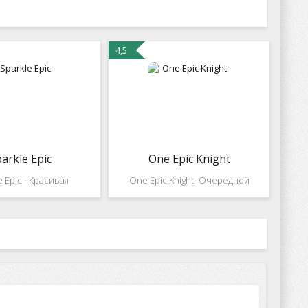
4,5
arkle Epic
One Epic Knight
e Epic - Красивая
One Epic Knight- Очередной
 в стиле зумы. В игре
раннер от компании Simutronics
ает 108 уровней с
Corp. В игре вы выступаете в
рафикой и отменными
роли Рыцаря который шустро
 Стреляйте цветными
бегает, прыгает по туннелям,
обирайте комбинации
лабиринтам , локациям. По пути
и более шаров.
будут