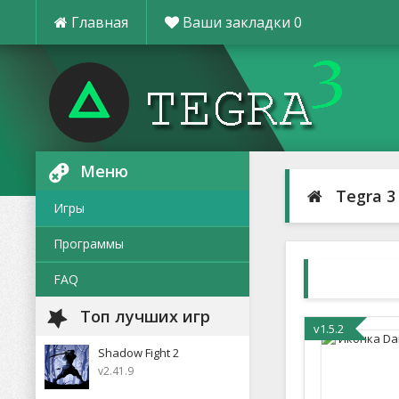
Главная
Ваши закладки
0
Меню
Tegra 3
Игры
Программы
FAQ
Топ лучших игр
v1.5.2
Shadow Fight 2
v2.41.9