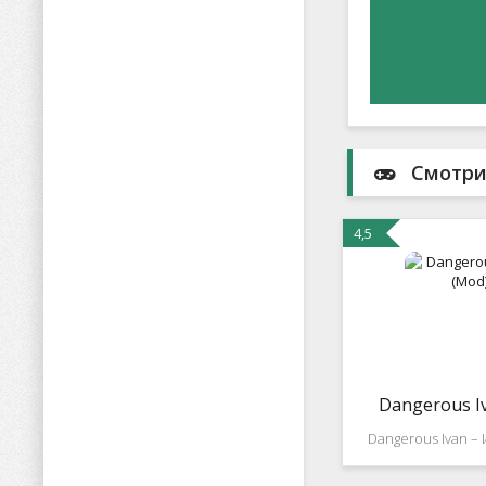
Смотри
4,5
Dangerous I
Dangerous Ivan – 
должна пол
удовлетвори