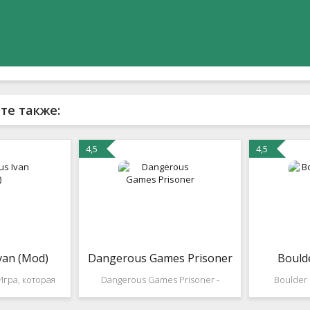
те также:
4,5
4,5
van (Mod)
Dangerous Games Prisoner
Bould
Игра, которая
Dangerous Games Prisoner -
Boulder
ностью
приключенческая игры с
приключен
ть наших
элементами поиска предметов и
Вы упра