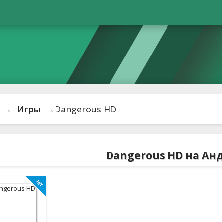
→
Игры
→Dangerous HD
Dangerous HD на Ан