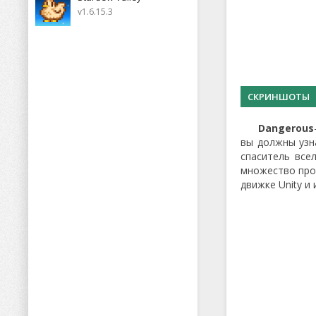
v1.6.15.3
СКРИНШОТЫ
Dangerous
вы должны узн
спаситель все
множество прот
движке Unity и