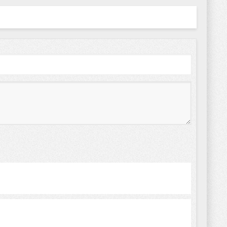
в игре можно выбрать
онажей). Ваша задача
ь разбросанных по
ню кристаллы.