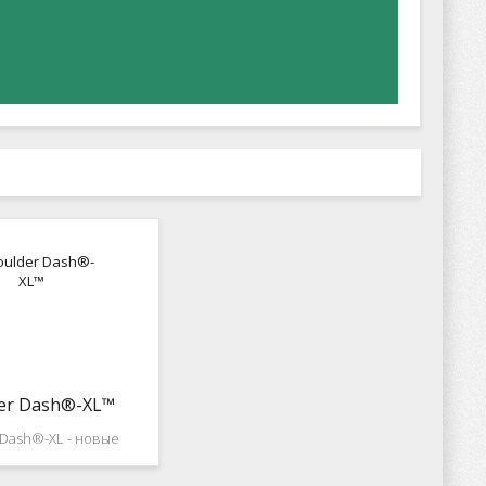
er Dash®-XL™
 Dash®-XL - новые
ия старых знакомых.
вляете маленьким