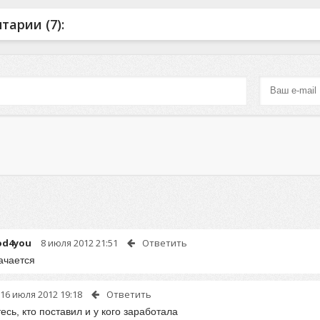
й» ,ведь в ней
головоломок для системы
роботом, (
арии (7):
обходимо для
андроид, в которой Вы должны
из 2-х перс
го Русского
совершить очередной побег из
— собрат
а, медведь,
смертельного мира. Эта история
уров
ат
od4you
8 июля 2012 21:51
Ответить
ачается
16 июля 2012 19:18
Ответить
сь, кто поставил и у кого заработала