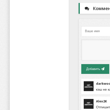
зарубежных «друзе
Коммент
еать все что не
жизни настояще
военного – водк
автом
Добавить
darkwo
кэш не к
Alex2K
Отпишите