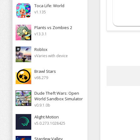
Toca Life: World
v1.135
Plants vs Zombies 2
v13.3.1
Roblox
vVaries with device
Brawl Stars
v68.279
Dude Theft Wars: Open
World Sandbox Simulator
v0.9.1.0b
Alight Motion
v5.0.273.1028425
Stardew Valley