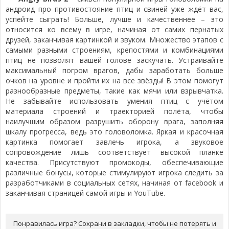
андроид про противостояние птиц и свиней уже ждёт вас,
успейте сыграть! Больше, лучше и качественнее – это
относится ко всему в игре, начиная от самих пернатых
друзей, заканчивая картинкой и звуком. Множество этапов с
самыми разными строениям, крепостями и комбинациями
птиц не позволят вашей голове заскучать. Устраивайте
максимальный погром врагов, дабы заработать больше
очков на уровне и пройти их на все звёзды! В этом помогут
разнообразные предметы, такие как мячи или взрывчатка.
Не забывайте использовать умения птиц с учётом
материала строений и траекторией полёта, чтобы
наилучшим образом разрушить оборону врага, заполняя
шкалу прогресса, ведь это головоломка. Яркая и красочная
картинка помогает завлечь игрока, а звуковое
сопровождение лишь соответствует высокой планке
качества. Присутствуют промокоды, обеспечивающие
различные бонусы, которые стимулируют игрока следить за
разработчиками в социальных сетях, начиная от facebook и
заканчивая страницей самой игры и YouTube.
Понравилась игра? Сохрани в закладки, чтобы не потерять и