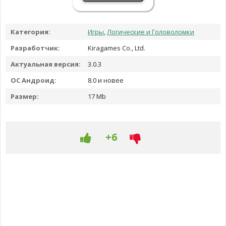
Категория:
Игры
,
Логические и Головоломки
Разработчик:
Kiragames Co., Ltd.
Актуальная версия:
3.0.3
ОС Андроид:
8.0 и новее
Размер:
17 Mb
+6