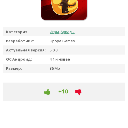
Категория:
Игры
,
Аркады
Разработчик:
Upopa Games
Актуальная версия:
5.0.0
ОС Андроид:
4.1 и новее
Размер:
36 Mb
+10