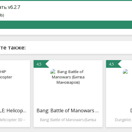
ть v6.2.7
Mb)
те также:
4,5
4,5
GUNSHIP BATTLE: Helicopter 3D
Bang: Battle of Manowars (Битва Мановаров)
elicopter 3D –
Bang: Battle of Manowars (Битва
Dungelot 
аркадный
Мановаров) -Встречай
время 
 вертолета, в
совершенно новую RPG и
логиче