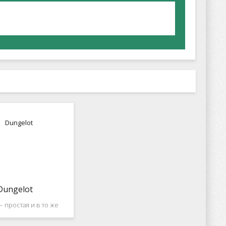
Dungelot
– простая и в то же
очень интересная
ская игра! Вашим