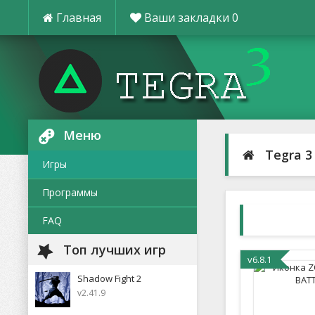
Главная
Ваши закладки
0
Меню
Tegra 3
Игры
Программы
FAQ
Топ лучших игр
v6.8.1
Shadow Fight 2
v2.41.9