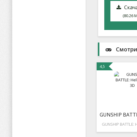
Скача
(80.26 
Смотри
4,5
GUNSHIP BATTLE: H
отличнейший 
симулятор боевого