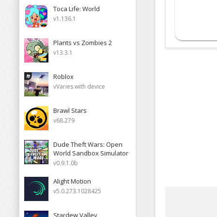
Toca Life: World
v1.136.1
Plants vs Zombies 2
v13.3.1
Roblox
vVaries with device
Brawl Stars
v68.279
Dude Theft Wars: Open
World Sandbox Simulator
v0.9.1.0b
Alight Motion
v5.0.273.1028425
Stardew Valley