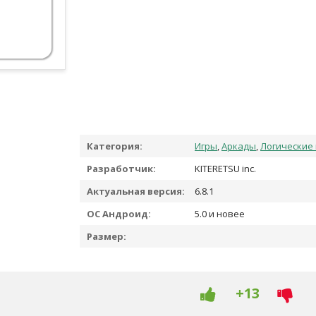
Категория:
Игры
,
Аркады
,
Логические
Разработчик:
KITERETSU inc.
Актуальная версия:
6.8.1
ОС Андроид:
5.0 и новее
Размер:
+13