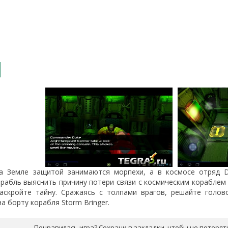
а Земле защитой занимаются морпехи, а в космосе отряд D.A
рабль выяснить причину потери связи с космическим кораблем
аскройте тайну. Сражаясь с толпами врагов, решайте голов
а борту корабля Storm Bringer.
Понравилась игра? Сохрани в закладки, чтобы не потерят