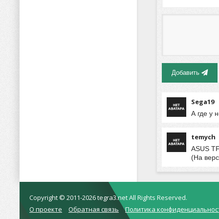
Добавить
Sega19
А где у 
temych
ASUS TF7
(На верс
Copyright © 2011-2026 tegra3.net All Rights Reserved.
О проекте
Обратная связь
Политика конфиденциальнос