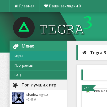
Главная
Ваши закладки
0
Меню
Tegra 3
Игры
Программы
FAQ
Топ лучших игр
v1.1
Shadow Fight 2
v2.41.9