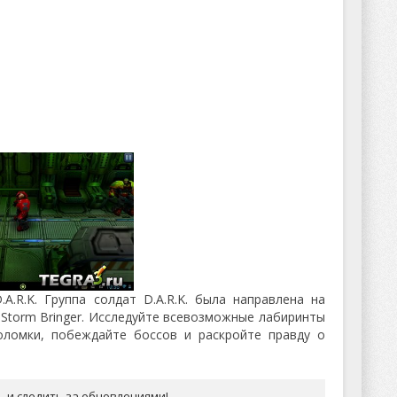
.R.K. Группа солдат D.A.R.K. была направлена на
 Storm Bringer. Исследуйте всевозможные лабиринты
оломки, побеждайте боссов и раскройте правду о
ь и следить за обновлениями!