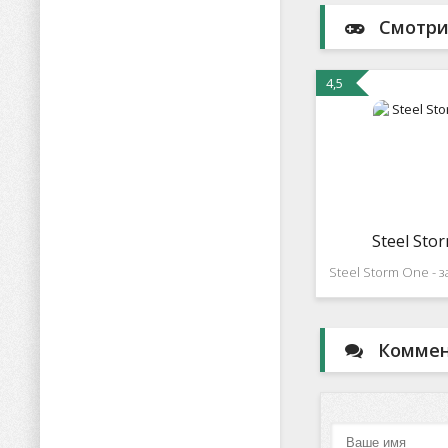
Смотри
4,5
Steel Sto
Steel Storm One -
экшн, с классиче
жанром. Игра осно
кто очень люб
Коммент
развивающиеся де
взрывов и врагов
свои руки 