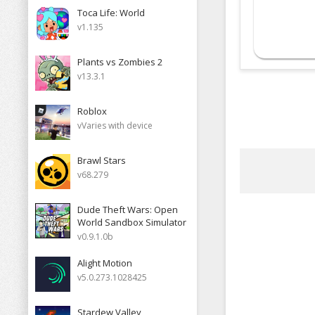
Toca Life: World
v1.135
Plants vs Zombies 2
v13.3.1
Roblox
vVaries with device
Brawl Stars
v68.279
Dude Theft Wars: Open
World Sandbox Simulator
v0.9.1.0b
Alight Motion
v5.0.273.1028425
Stardew Valley