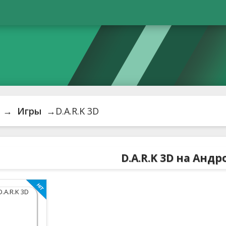
→
Игры
→D.A.R.K 3D
D.A.R.K 3D на Анд