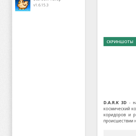
v1.6.15.3
СКРИНШОТЫ
D.A.R.K 3D
- н
космический ко
коридоров и р
происшествии н