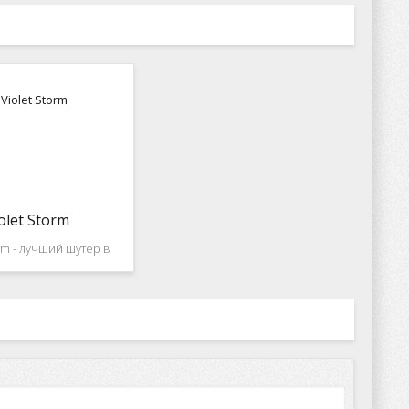
olet Storm
orm - лучший шутер в
 оформлении! Вам
сразиться в открытом
е с бесконечным
твом врагов, всех
 размеров и форм,
лна за волной будут
пытаться