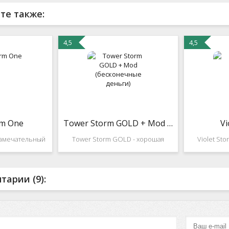
те также:
4,5
4,5
rm One
Tower Storm GOLD + Mod (бесконечные деньги)
Vi
 замечательный
Tower Storm GOLD - хорошая
Violet St
ским игровым
стратегия, Вам предстоит вести
неоновом
вана для тех,
бой с противником на захват
предстоит 
ит быстрые
башен. В игре у вас должен быть
космос
арии (9):
йствия, много
опыт в тактике боя , а также
количес
. Возьмите в
обладать стратегическими
цветов,
битву и
навыками. Вы возглавляете
которые во