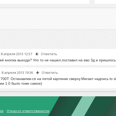
8 апреля 2013 12:57
Ответить
неё кнопка выхода? Что то не нашел,поставил на ево 3д и пришлось
8 апреля 2013 19:36
Ответить
00T: Останавлив-ся на пятой картинке сверху.Мигает надпись to s
ии 1.0 было тоже самое)
ти
Отказ от ответствености