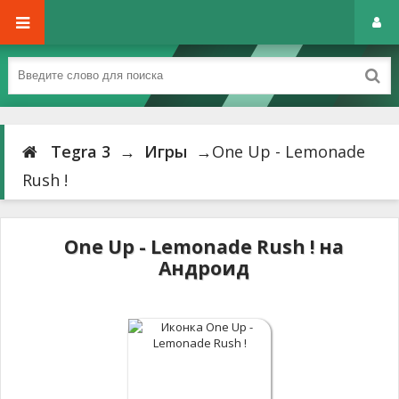
Tegra 3
→
Игры
→One Up - Lemonade
Rush !
One Up - Lemonade Rush ! на
Андроид