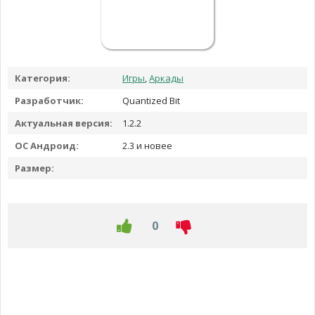
Категория:
Игры
,
Аркады
Разработчик:
Quantized Bit
Актуальная версия:
1.2.2
ОС Андроид:
2.3 и новее
Размер:
0