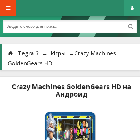
Tegra 3
→
Игры
→Crazy Machines
GoldenGears HD
Crazy Machines GoldenGears HD на
Андроид