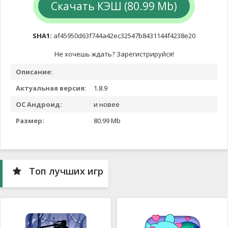
Скачать КЭШ (80.99 Mb)
SHA1:
af45950d63f744a42ec32547b8431144f4238e20
Не хочешь ждать? Зарегистрируйся!
Описание:
Актуальная версия:
1.8.9
ОС Андроид:
и новее
Размер:
80.99 Mb
Топ лучших игр