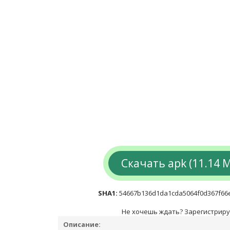
Скачать apk (11.14 
SHA1:
54667b136d1da1cda5064f0d367f66
Не хочешь ждать? Зарегистриру
Описание: