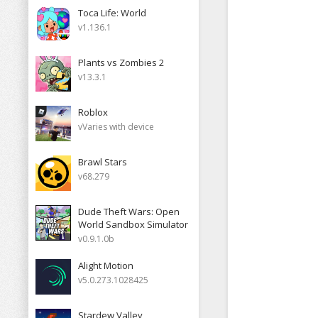
Toca Life: World
v1.136.1
Plants vs Zombies 2
v13.3.1
Roblox
vVaries with device
Brawl Stars
v68.279
Dude Theft Wars: Open
World Sandbox Simulator
v0.9.1.0b
Alight Motion
v5.0.273.1028425
Stardew Valley