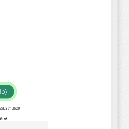
Mb)
e5b374d629
йся!