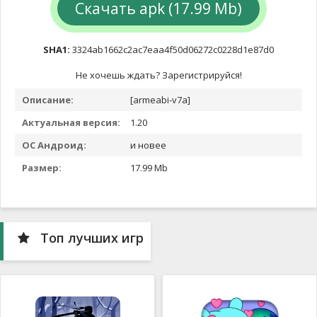
Скачать apk (17.99 Mb)
SHA1:
3324ab1662c2ac7eaa4f50d06272c0228d1e87d0
Не хочешь ждать? Зарегистрируйся!
Описание:
[armeabi-v7a]
Актуальная версия:
1.20
ОС Андроид:
и новее
Размер:
17.99 Mb
Топ лучших игр