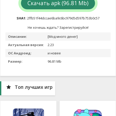
Скачать apk (96.81 Mb)
SHA1:
2ffb51f44dccae6ba9c6bc979d5d597b753b0c57
Не хочешь ждать? Зарегистрируйся!
Описание:
[Мод много денег]
Актуальная версия:
2.23
ОС Андроид:
и новее
Размер:
96.81 Mb
Топ лучших игр