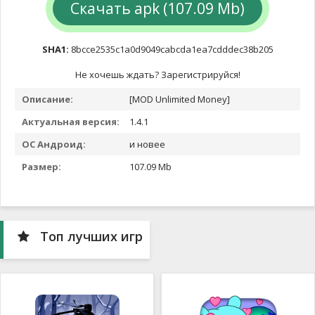
Скачать apk (107.09 Mb)
SHA1:
8bcce2535c1a0d9049cabcda1ea7cdddec38b205
Не хочешь ждать? Зарегистрируйся!
Описание:
[MOD Unlimited Money]
Актуальная версия:
1.4.1
ОС Андроид:
и новее
Размер:
107.09 Mb
Топ лучших игр