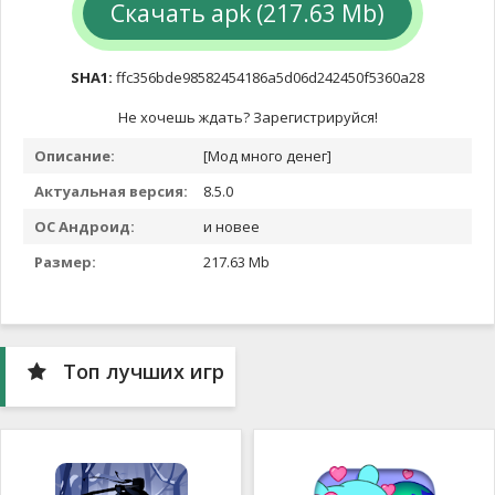
Скачать apk (217.63 Mb)
SHA1:
ffc356bde98582454186a5d06d242450f5360a28
Не хочешь ждать? Зарегистрируйся!
Описание:
[Мод много денег]
Актуальная версия:
8.5.0
ОС Андроид:
и новее
Размер:
217.63 Mb
Топ лучших игр