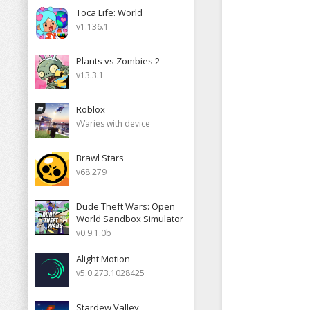
Toca Life: World
v1.136.1
Plants vs Zombies 2
v13.3.1
Roblox
vVaries with device
Brawl Stars
v68.279
Dude Theft Wars: Open
World Sandbox Simulator
v0.9.1.0b
Alight Motion
v5.0.273.1028425
Stardew Valley