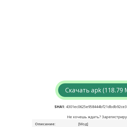
Скачать apk (118.79 
SHA1:
4301ec0625e958444bf21dbdb92ce3
Не хочешь ждать? Зарегистриру
Описание:
[Мод]