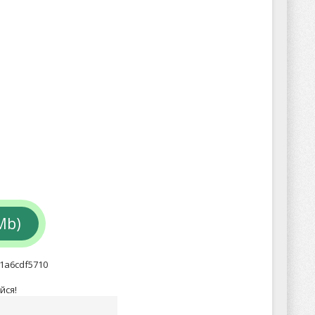
Mb)
1a6cdf5710
йся!