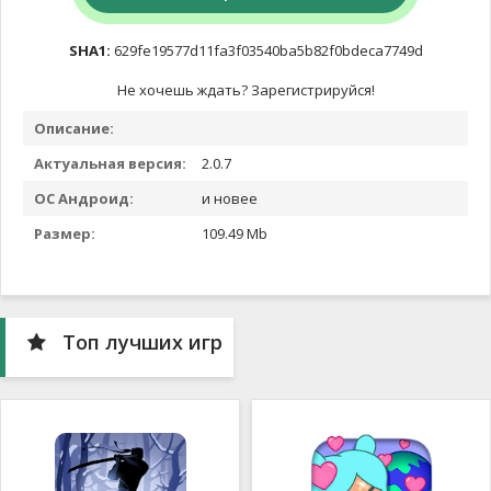
SHA1:
629fe19577d11fa3f03540ba5b82f0bdeca7749d
Не хочешь ждать? Зарегистрируйся!
Описание:
Актуальная версия:
2.0.7
ОС Андроид:
и новее
Размер:
109.49 Mb
Топ лучших игр