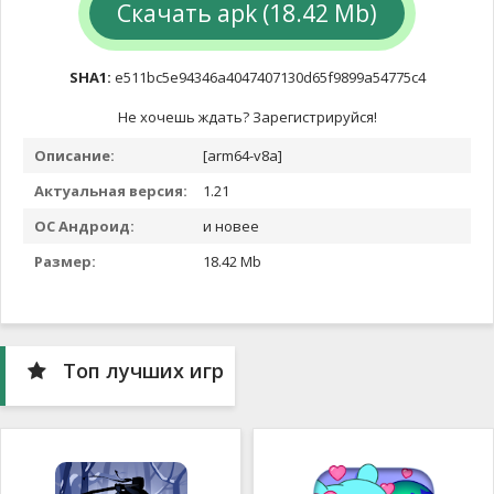
Скачать apk (18.42 Mb)
SHA1:
e511bc5e94346a4047407130d65f9899a54775c4
Не хочешь ждать? Зарегистрируйся!
Описание:
[arm64-v8a]
Актуальная версия:
1.21
ОС Андроид:
и новее
Размер:
18.42 Mb
Топ лучших игр